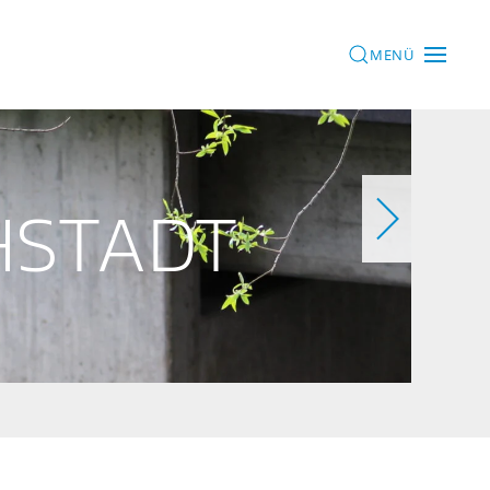
MENÜ
HSTADT
DT
TADT